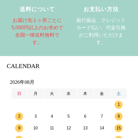
送料について
お支払い方法
お届け先１ヶ所ごとに
銀行振込、クレジット
5,000円以上のお求めで
カード払い、代金引換
全国一律送料無料で
がご利用いただけま
す。
す。
CALENDAR
2026年08月
日
月
火
水
木
金
土
1
2
3
4
5
6
7
8
9
10
11
12
13
14
15