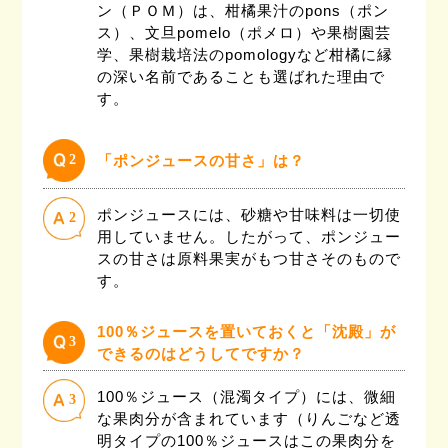
ン（ＰＯＭ）は、柑橘果汁のpons（ポン
ス）、文旦pomelo（ポメロ）や果樹園芸
学、果樹栽培法のpomologyなど柑橘に縁
の深い名前であることも選ばれた理由で
す。
2
「ポンジュースの甘さ」は？
ポンジュースには、砂糖や甘味料は一切使
2
用していません。したがって、ポンジュー
スの甘さは原料果実がもつ甘さそのもので
す。
100％ジュースを置いておくと「沈殿」が
3
できるのはどうしてですか？
100％ジュース（混濁タイプ）には、微細
3
な果肉分が含まれています（りんごなど透
明タイプの100％ジュースはこの果肉分を